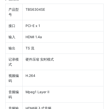
产品型
TBS6304SE
号
接口
PCI-E x 1
输入
HDMI 1.4a
输出
TS 流
记录模
硬件压缩 实时模式
式
视频编
H.264
码
音频编
Mpeg1 Layer II
码
音频输
HDMI嵌入式音频