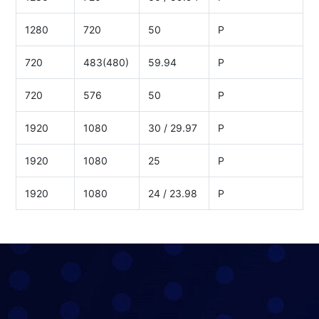
1280
720
50
P
720
483(480)
59.94
P
720
576
50
P
1920
1080
30 / 29.97
P
1920
1080
25
P
1920
1080
24 / 23.98
P